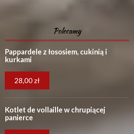
P
o
l
e
c
a
m
y
Pappardele z łososiem, cukinią i
kurkami
28,00 zł
Kotlet de vollaille w chrupiącej
panierce