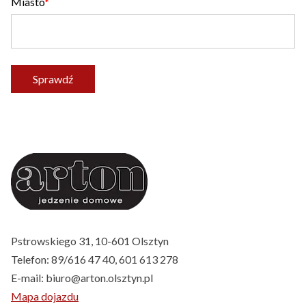
Miasto
Sprawdź
Pstrowskiego 31, 10-601 Olsztyn
Telefon:
89/616 47 40
,
601 613 278
E-mail:
biuro@arton.olsztyn.pl
Mapa dojazdu