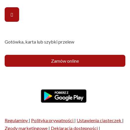
Gotówka, karta lub szybki przelew
Zamów online
Regulaminy
|
Polityka prywatności
|
Ustawienia ciasteczek
|
Zgody marketingowe
|
Deklaracja dostępności
|