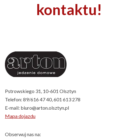
kontaktu!
Pstrowskiego 31, 10-601 Olsztyn
Telefon:
89/616 47 40
,
601 613 278
E-mail:
biuro@arton.olsztyn.pl
Mapa dojazdu
Obserwuj nas na: