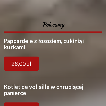
P
o
l
e
c
a
m
y
Pappardele z łososiem, cukinią i
kurkami
28,00 zł
Kotlet de vollaille w chrupiącej
panierce